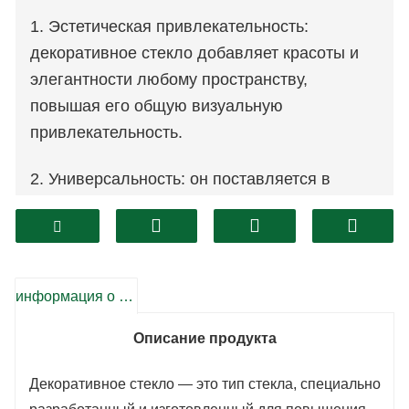
1. Эстетическая привлекательность:
декоративное стекло добавляет красоты и
элегантности любому пространству,
повышая его общую визуальную
привлекательность.
2. Универсальность: он поставляется в
широком диапазоне узоров, текстур и
цветов, что обеспечивает безграничные
возможности дизайна и настройки.
информация о продукте
3. Конфиденциальность: декоративное
стекло можно использовать для создания
Описание продукта
конфиденциальности без ущерба для
передачи естественного света.
Декоративное стекло — это тип стекла, специально