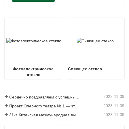
Фотоэлектрическое 
Сияющее стекло
стекло
2023-11-09
Сердечно поздравляем с успешным запуском линии по производству флоат-стекла China Glass (Нигерия) производительностью 500 т/сут.
2023-11-09
Проект Оперного театра № 1 — это демонстрация мощи стекольной промышленности Китая, блестяще сияющая на Круговой набережной в Сиднее.
2023-11-09
31-я Китайская международная выставка технологий стекольной промышленности пройдет с 6 по 9 мая 2021 года в Новом международном выставочном центре Шанхая.