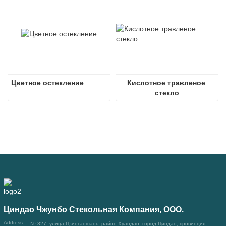
Цветное остекление
Кислотное травленое 
стекло
Циндао Чжунбо Стекольная Компания, ООО.
Address:
№ 327, улица Цзинганшань, район Хуандао, город Циндао, провинция