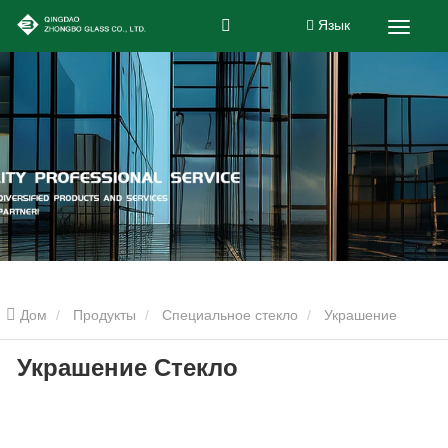
Язык
Дом
Продукты
Специальное стекло
Украшение
Украшение Стекло
Стекло