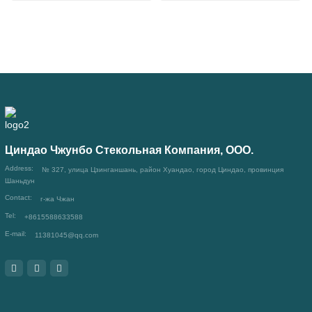
Циндао Чжунбо Стекольная Компания, ООО.
Address:
№ 327, улица Цзинганшань, район Хуандао, город Циндао, провинция
Шаньдун
Contact:
г-жа Чжан
Tel:
+8615588633588
E-mail:
11381045@qq.com