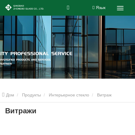
Язык
Дом
Продукты
Интерьерное стекло
Витраж
Витражи