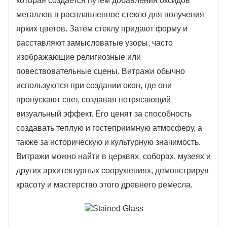
которая создается путем добавления оксидов
Витражи могут обеспечить
металлов в расплавленное стекло для получения
конфиденциальность, но при этом
ярких цветов. Затем стеклу придают форму и
пропускают немного света. Он может иметь
расставляют замысловатые узоры, часто
узоры или текстуры, которые закрывают вид
изображающие религиозные или
снаружи, что делает его подходящим для
повествовательные сцены. Витражи обычно
таких применений, как окна, двери,
используются при создании окон, где они
перегородки и экраны.
пропускают свет, создавая потрясающий
визуальный эффект. Его ценят за способность
создавать теплую и гостеприимную атмосферу, а
также за историческую и культурную значимость.
Витражи можно найти в церквях, соборах, музеях и
других архитектурных сооружениях, демонстрируя
красоту и мастерство этого древнего ремесла.