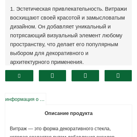
1. Эстетическая привлекательность. Витражи
восхищают своей красотой и замысловатым
дизайном. Он добавляет уникальный и
потрясающий визуальный элемент любому
пространству, что делает его популярным
выбором для декоративного и
архитектурного применения.
2. Светопропускание: витражи пропускают
свет, создавая динамичный и красочный
эффект. Он может улучшить атмосферу
информация о продукте
пространства, очаровательно рассеивая или
преломляя свет.
Описание продукта
3. Параметры конфиденциальности.
Витраж — это форма декоративного стекла,