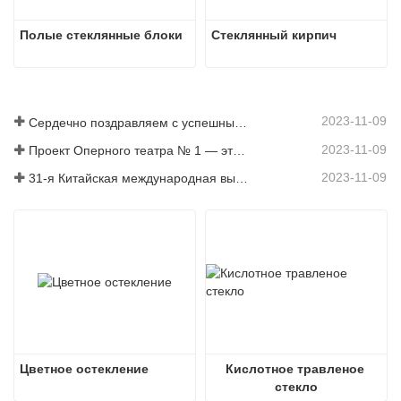
Полые стеклянные блоки
Стеклянный кирпич
2023-11-09
Сердечно поздравляем с успешным запуском линии по производству флоат-стекла China Glass (Нигерия) производительностью 500 т/сут.
2023-11-09
Проект Оперного театра № 1 — это демонстрация мощи стекольной промышленности Китая, блестяще сияющая на Круговой набережной в Сиднее.
2023-11-09
31-я Китайская международная выставка технологий стекольной промышленности пройдет с 6 по 9 мая 2021 года в Новом международном выставочном центре Шанхая.
Цветное остекление
Кислотное травленое 
стекло